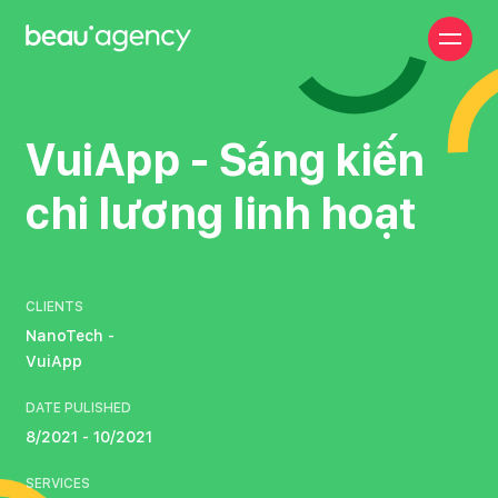
Nhảy
đến
nội
dung
VuiApp - Sáng kiến
chi lương linh hoạt
CLIENTS
NanoTech -
VuiApp
DATE PULISHED
8/2021 - 10/2021
SERVICES