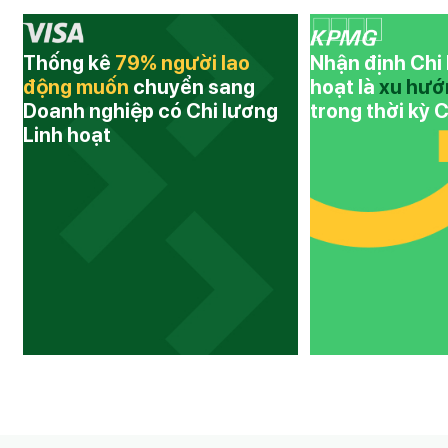
Thống kê
79% người lao
Nhận định Chi 
động muốn
chuyển sang
hoạt là
xu hướ
Doanh nghiệp có Chi lương
trong thời kỳ 
Linh hoạt