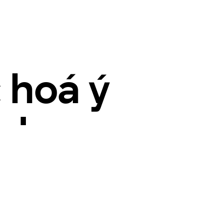
 hoá ý
a bạn