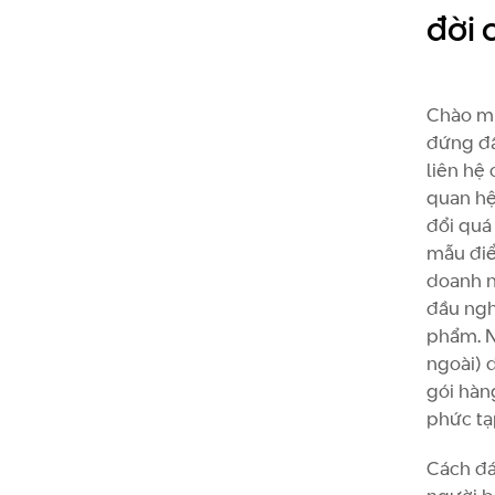
đời 
Chào mừ
đứng đầ
liên hệ
quan hệ
đổi quá
mẫu điể
doanh n
đầu nghi
phẩm. N
ngoài) 
gói hàn
phức tạ
Cách đá