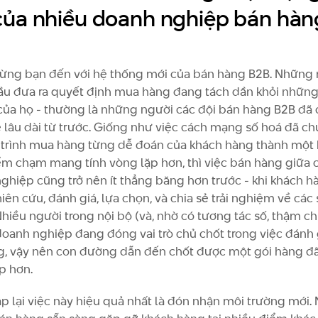
của nhiều doanh nghiệp bán hàn
ng bạn đến với hệ thống mới của bán hàng B2B. Những 
u đưa ra quyết định mua hàng đang tách dần khỏi nhữn
 của họ - thường là những người các đội bán hàng B2B đã
 lâu dài từ trước. Giống như việc cách mạng số hoá đã c
 trình mua hàng từng dễ đoán của khách hàng thành một 
m chạm mang tính vòng lặp hơn, thì việc bán hàng giữa 
ghiệp cũng trở nên ít thẳng băng hơn trước - khi khách h
ên cứu, đánh giá, lựa chọn, và chia sẻ trải nghiệm về các
hiều người trong nội bộ (và, nhờ có tương tác số, thậm ch
doanh nghiệp đang đóng vai trò chủ chốt trong việc đánh 
g, vậy nên con đường dẫn đến chốt được một gói hàng đã
p hơn.
p lại việc này hiệu quả nhất là đón nhận môi trường mới