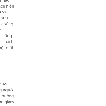
 nhau
ách hiệu
hành
m hữu
a chúng
hi
ến cũng
ng khách
một mối
h
gười
g người
nh hưởng
pon giảm