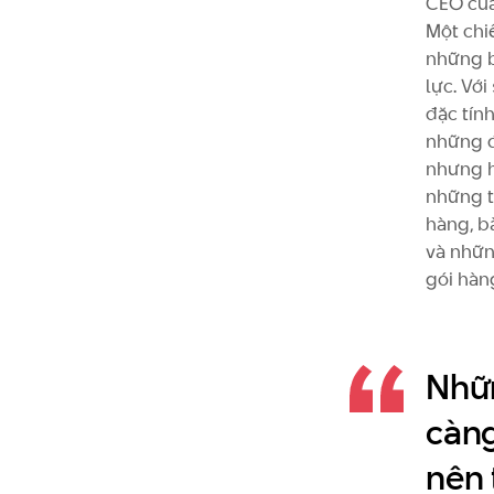
CEO của
Một chi
những bộ
lực. Vớ
đặc tín
những đ
nhưng h
những t
hàng, b
và nhữn
gói hàn
Nhữ
càng
nên 