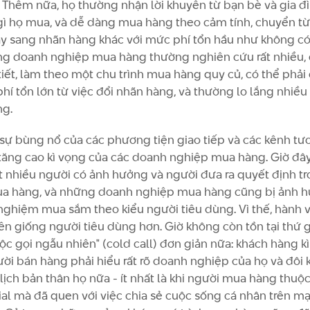
. Thêm nữa, họ thường nhận lời khuyên từ bạn bè và gia đ
ì họ mua, và dễ dàng mua hàng theo cảm tính, chuyển t
y sang nhãn hàng khác với mức phí tổn hầu như không c
ững doanh nghiệp mua hàng thường nghiên cứu rất nhiều, đ
tiết, làm theo một chu trình mua hàng quy củ, có thể phải
hí tổn lớn từ việc đổi nhãn hàng, và thường lo lắng nhiều 
ng.
sự bùng nổ của các phương tiện giao tiếp và các kênh tư
tăng cao kì vọng của các doanh nghiệp mua hàng. Giờ đâ
t nhiều người có ảnh hưởng và người đưa ra quyết định t
ua hàng, và những doanh nghiệp mua hàng cũng bị ảnh 
i nghiệm mua sắm theo kiểu người tiêu dùng. Vì thế, hành v
nên giống người tiêu dùng hơn. Giờ không còn tồn tại thứ g
ộc gọi ngẫu nhiên" (cold call) đơn giản nữa: khách hàng k
ời bán hàng phải hiểu rất rõ doanh nghiệp của họ và đôi 
í lịch bản thân họ nữa - ít nhất là khi người mua hàng thuộ
ial mà đã quen với việc chia sẻ cuộc sống cá nhân trên m