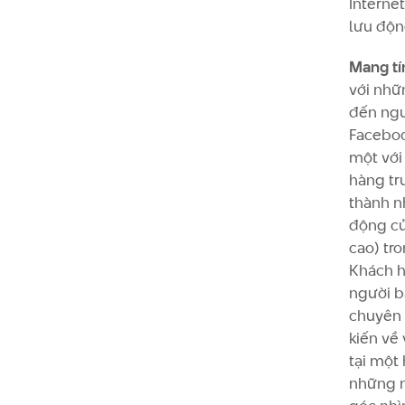
Interne
lưu độn
Mang tí
với nhữ
đến ngư
Faceboo
một với
hàng tr
thành n
động củ
cao) tr
Khách h
người bá
chuyên n
kiến về
tại một
những n