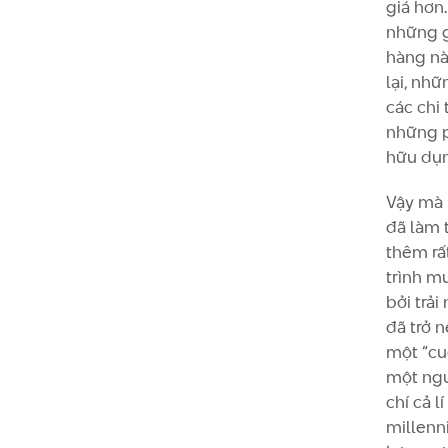
giá hơn
những g
hàng nà
lại, nh
các chi 
những p
hữu dụ
Vậy mà 
đã làm 
thêm rấ
trình m
bởi trả
đã trở 
một “cu
một ngư
chí cả l
millenn