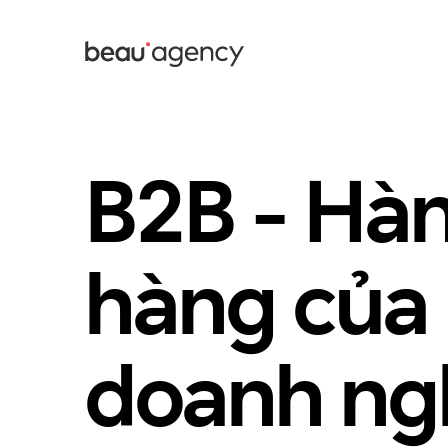
Skip
to
main
content
B2B - Hàn
hàng của
doanh ngh