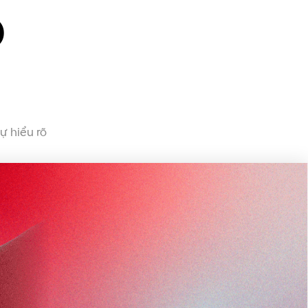
õ
ự hiểu rõ