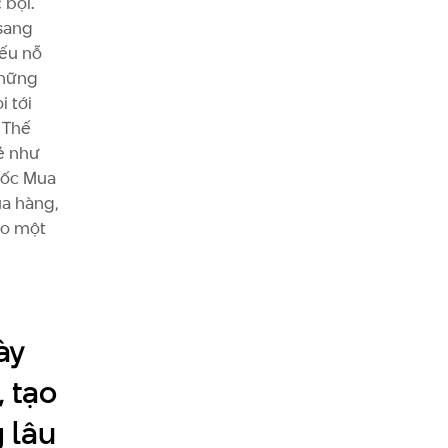
 bội.
sang
iếu nỗ
những
 tới
 Thế
ẻ như
đốc Mua
ua hàng,
ho một
ày
, tạo
 lâu