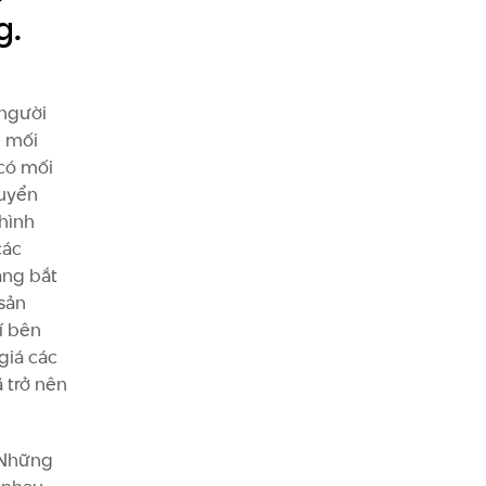
g.
người
g mối
 có mối
huyển
hình
các
àng bắt
 sản
í bên
giá các
 trở nên
. Những