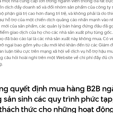
 một nhà cung cấp lớn trong ngành viễn thông đã rất bực
ến dịch đẩy doanh số và đổi nhóm sản phẩm của công ty 
 phận giá trị cao hơn đang trì trệ, và không phải là do th
i sự hỗ trợ của một chiến dịch quảng cáo nhấn mạnh vào 
h mới của sản phẩm, các quản lý bán hàng đứng đầu đã gọi
iểm giao dịch của họ cho các nhà sản xuất phụ tùng gốc.
ọ đã báo cáo lại là các nhà sản xuất này không mua. Có v
rở ngại bao gồm yêu cầu mới khó khăn đến từ các Giám 
àn luận tiêu cực trên mạng xã hội về dịch vụ hỗ trợ hậu m
g câu hỏi hoài nghi trên một Website về chi phí đầy đủ c
g.
ng quyết định mua hàng B2B ng
 sản sinh các quy trình phức tạp
thách thức cho những hoạt động