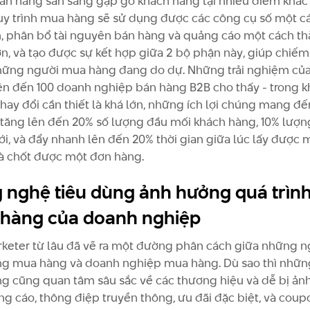
án hàng sẵn sàng gặp gỡ khách hàng tại nhiều điểm khác
uy trình mua hàng sẽ sử dụng được các công cụ số một c
, phân bổ tài nguyên bán hàng và quảng cáo một cách t
n, và tạo được sự kết hợp giữa 2 bộ phận này, giúp chiế
ững người mua hàng đang do dự. Những trải nghiệm củ
 lên đến 100 doanh nghiệp bán hàng B2B cho thấy - trong k
hay đổi cần thiết là khá lớn, những ích lợi chúng mang đ
a tăng lên đến 20% số lượng đầu mối khách hàng, 10% lượ
i, và đẩy nhanh lên đến 20% thời gian giữa lúc lấy được 
à chốt được một đơn hàng.
 nghệ tiêu dùng ảnh hưởng quá trìn
hàng của doanh nghiệp
keter từ lâu đã vẽ ra một đường phân cách giữa những n
ng mua hàng và doanh nghiệp mua hàng. Dù sao thì nhữn
ng cũng quan tâm sâu sắc về các thương hiệu và dễ bị ả
ng cáo, thông điệp truyền thông, ưu đãi đặc biệt, và cou