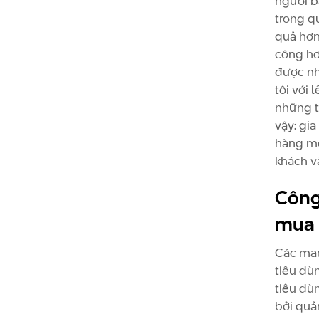
người b
trong q
quả hơn
công hơ
được nh
tôi với
những t
vậy: gi
hàng mớ
khách v
Công
mua 
Các mar
tiêu dù
tiêu dù
bởi quả