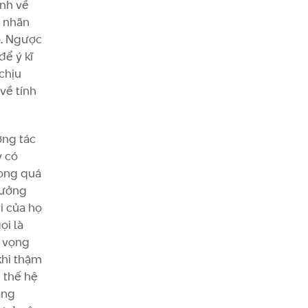
ình về
ừ nhãn
ó. Ngược
ể ý kĩ
 chịu
về tính
ơng tác
y có
rong quá
hưởng
i của họ
ọi là
ì vọng
khi thậm
c thế hệ
ạng