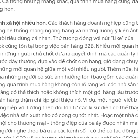
t. Cả trong những mảng khác, quá trình mua hàng cũng đã
g hơn.
nh xã hội nhiều hơn.
Các khách hàng doanh nghiệp cũng t
ng hệ thống mạng ngang hàng và những luồng ý kiến ản
ời tiêu dùng cá nhân. Thứ tương đồng với nút “Like" của
k cũng tồn tại trong việc bán hàng B2B. Nhiều mối quan 
 những người chủ chốt đưa ra quyết định mà các quản lý
ước đây thường dựa vào để chốt đơn hàng, giờ đang chu
hững mối quan hệ giữa một với nhiều người. Thêm nữa, h
a những người có sức ảnh hưởng lớn (bao gồm các quản 
ong quá trình mua hàng không còn rõ ràng với các nhà sản 
àng có thể thích hoặc không thích một gói hàng lâu trước
n hàng thậm chí kịp giới thiệu nó. Ví dụ, một người viết 
ghiệp với lượng theo dõi lớn từ các kĩ sư điện có thể tha
 việc nhà sản xuất nào có công cụ tốt nhất. Hoặc một nhà d
 hội chợ thương mại - thông điệp của bà ấy được nhấn mạ
gười nghe theo bà qua các kênh số - có thể có tác động 