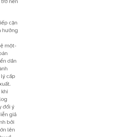
 trở nên
iếp cận
h hưởng
hệ một-
 bán
yển dần
ành
lý cấp
xuất.
 khi
blog
y đổi ý
iễn giả
nh bởi
lớn lên