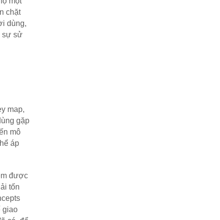
ọ một 
 chặt 
i dùng, 
 sự sử 
y map, 
ùng gặp 
đến mô 
hể áp 
iệm được 
i tốn 
cepts 
 giao 