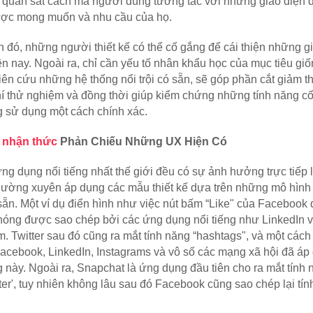
 quan sát cách mà người dùng tương tác với những giao diện đã
ược mong muốn và nhu cầu của họ. 
 đó, những người thiết kế có thể cố gắng để cái thiện những gi
ện nay. Ngoài ra, chỉ cần yếu tố nhân khẩu học của mục tiêu giố
iên cứu những hệ thống nổi trội có sẵn, sẽ góp phần cắt giảm th
hí thử nghiệm và đồng thời giúp kiểm chứng những tính năng cốt 
 sử dụng một cách chính xác. 
 nhận thức
 Phản Chiếu Những UX Hiện Có
g dụng nổi tiếng nhất thế giới đều có sự ảnh hưởng trực tiếp l
hường xuyên áp dụng các mẫu thiết kế dựa trên những mô hình 
sẵn. Một ví dụ điển hình như việc nút bấm “Like" của Facebook đ
óng được sao chép bởi các ứng dụng nổi tiếng như LinkedIn v
m. Twitter sau đó cũng ra mắt tính năng “hashtags", và một cách
acebook, LinkedIn, Instagrams và vô số các mạng xã hội đã áp 
g này. Ngoài ra, Snapchat là ứng dụng đầu tiên cho ra mắt tính 
ilter', tuy nhiên không lâu sau đó Facebook cũng sao chép lại tín