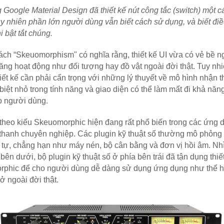
 Google Material Design đã thiết kế nút công tắc (switch) một cá
uy nhiên phần lớn người dùng vẫn biết cách sử dụng, và biết điều
i bật tắt chúng.
ch “Skeuomorphism" có nghĩa rằng, thiết kế UI vừa có vẻ bề ng
năng hoạt động như đối tượng hay đồ vật ngoài đời thật. Tuy nhiê
iết kế cần phải cẩn trọng với những lý thuyết về mô hình nhận th
biệt nhỏ trong tính năng và giao diện có thể làm mất đi khả năng
 người dùng. 
 theo kiểu Skeuomorphic hiện đang rất phổ biến trong các ứng d
thanh chuyên nghiệp. Các plugin kỹ thuật số thường mô phỏng c
 tự, chẳng hạn như máy nén, bộ cân bằng và đơn vị hồi âm. Nhì
bên dưới, bộ plugin kỹ thuật số ở phía bên trái đã tận dụng thiết
rphic để cho người dùng dễ dàng sử dụng ứng dụng như thể h
ở ngoài đời thật. 