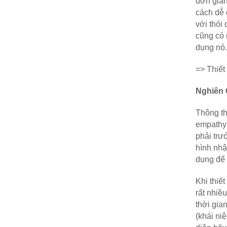
đơn giản
cách dễ 
với thói
cũng có 
dụng nó.
=> Thiết
Nghiên 
Thông th
empathy 
phải trư
hình nhậ
dụng để 
Khi thiế
rất nhiều
thời gia
(khái ni