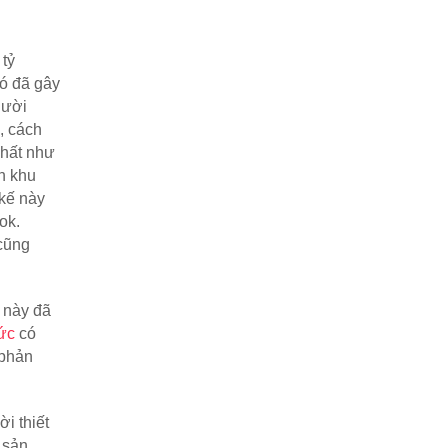
ỷ 
ó đã gây 
ười 
 cách 
hất như 
 khu 
kế này 
k. 
cũng 
 này đã 
ức
 có 
phản 
 thiết 
sản 