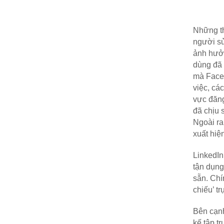
Những th
người sử
ảnh hưởn
dùng đã 
mà Faceb
việc, cá
vực đăng
đã chịu 
Ngoài ra
xuất hiệ
LinkedIn
tận dụng
sẵn. Chí
chiếu’ t
Bên cạnh
kế tập t