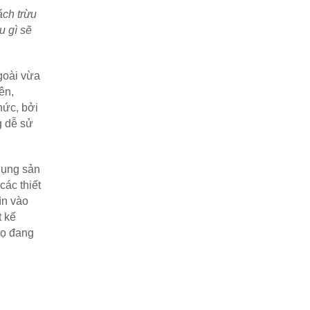
ch trừu 
 gì sẽ 
oài vừa 
n, 
ức, bởi 
 dễ sử 
ụng sản 
ác thiết 
n vào 
 kế 
ọ đang 