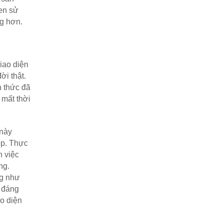
en sử 
g hơn. 
ao diện 
i thật. 
 thức đã 
mất thời 
này 
p. Thực 
 việc 
g. 
g như 
đáng 
o diện 