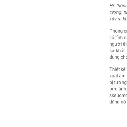
Hệ thống
tượng, t
xảy ra kh
Phong cá
có tính 
người th
sự khác 
dụng cho
Thiết kế
xuất âm 
bị tương
bức ảnh 
skeuomo
dùng nó 