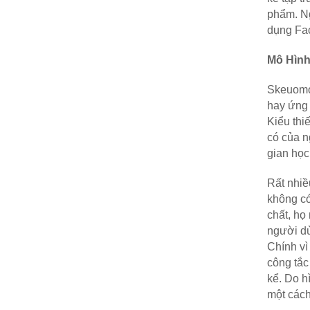
phẩm. Ng
dụng Fac
Mô Hình
Skeuomor
hay ứng 
Kiểu thi
có của n
gian học
Rất nhiề
không có
chất, họ 
người dù
Chính vì
công tắc
kể. Do h
một cách