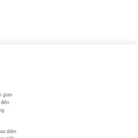
 gian 
 đến 
g 
ao diện 