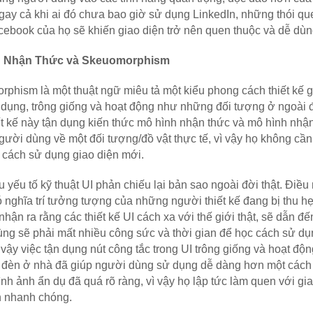
ay cả khi ai đó chưa bao giờ sử dụng LinkedIn, những thói qu
ebook của họ sẽ khiến giao diện trở nên quen thuộc và dễ dùn
 Nhận Thức và Skeuomorphism 
phism là một thuật ngữ miêu tả một kiểu phong cách thiết kế gi
dụng, trông giống và hoạt động như những đối tượng ở ngoài đờ
ết kế này tận dụng kiến thức mô hình nhận thức và mô hình nhận
gười dùng về một đối tượng/đồ vật thực tế, vì vậy họ không cần 
 cách sử dụng giao diện mới. 
u yếu tố kỹ thuật UI phản chiếu lại bản sao ngoài đời thật. Điều 
 nghĩa trí tưởng tượng của những người thiết kế đang bị thu hẹ
nhận ra rằng các thiết kế UI cách xa với thế giới thật, sẽ dẫn đến
ng sẽ phải mất nhiều công sức và thời gian để học cách sử dụn
 vậy việc tận dụng nút công tắc trong UI trông giống và hoạt độn
 đèn ở nhà đã giúp người dùng sử dụng dễ dàng hơn một cách 
ình ảnh ẩn dụ đã quá rõ ràng, vì vậy họ lập tức làm quen với gia
 nhanh chóng. 