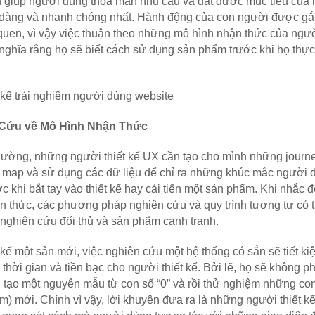
 giúp người dùng thoả mãn nhu cầu và đạt được mục tiêu của h
dàng và nhanh chóng nhất. Hành động của con người được gắn
 quen, vì vậy việc thuận theo những mô hình nhận thức của ngườ
nghĩa rằng họ sẽ biết cách sử dụng sản phẩm trước khi họ thực
 kế trải nghiệm người dùng website
Cứu về Mô Hình Nhận Thức
ường, những người thiết kế UX cần tạo cho mình những journe
map và sử dụng các dữ liệu để chỉ ra những khúc mắc người d
ớc khi bắt tay vào thiết kế hay cải tiến một sản phẩm. Khi nhắc 
n thức, các phương pháp nghiên cứu và quy trình tương tự có t
nghiên cứu đối thủ và sản phẩm cạnh tranh. 
t kế một sản mới, việc nghiên cứu một hệ thống có sẵn sẽ tiết k
 thời gian và tiền bạc cho người thiết kế. Bởi lẽ, họ sẽ không phả
n tạo một nguyên mẫu từ con số “0” và rồi thử nghiệm những con
ệm) mới. Chính vì vậy, lời khuyên đưa ra là những người thiết kế