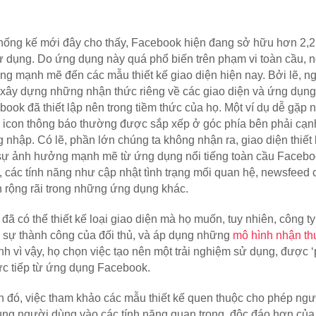
ống kế mới đây cho thấy, Facebook hiện đang sở hữu hơn 2,2 t
 dụng. Do ứng dụng này quá phổ biến trên phạm vi toàn cầu, n
g mạnh mẽ đến các mẫu thiết kế giao diện hiện nay. Bởi lẽ, ng
xây dựng những nhận thức riêng về các giao diện và ứng dụng,
ook đã thiết lập nên trong tiềm thức của họ. Một ví dụ dễ gặp n
c icon thông báo thường được sắp xếp ở góc phía bên phải cạnh
 nhập. Có lẽ, phần lớn chúng ta không nhận ra, giao diện thiết 
sự ảnh hưởng mạnh mẽ từ ứng dụng nổi tiếng toàn cầu Faceboo
, các tính năng như cập nhật tình trạng mối quan hệ, newsfeed 
n rộng rãi trong những ứng dụng khác. 
 đã có thể thiết kế loại giao diện mà họ muốn, tuy nhiên, công ty
 sự thành công của đối thủ, và áp dụng những 
mô hình nhận th
nh vì vậy, họ chọn việc tạo nên một trải nghiệm sử dụng, được ‘
rực tiếp từ ứng dụng Facebook. 
 đó, việc tham khảo các mẫu thiết kế quen thuộc cho phép người
rung người dùng vào các tính năng quan trọng, độc đáo hơn của 