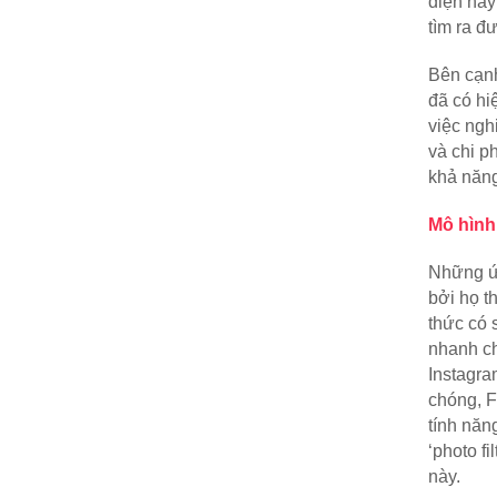
diện hãy
tìm ra đ
Bên cạnh
đã có hi
việc ngh
và chi p
khả năng
Mô hình
Những ứn
bởi họ t
thức có 
nhanh ch
Instagra
chóng, F
tính năn
‘photo f
này. 