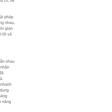
 có, để 
ải pháp 
ng nhau, 
ời gian 
lõi và 
ẫn nhau 
nhận 
ã 
à 
 nhanh 
dụng 
năng 
h năng 