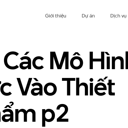
Giới thiệu
Dự án
Dịch vụ
 Các Mô Hìn
 Vào Thiết
hẩm p2