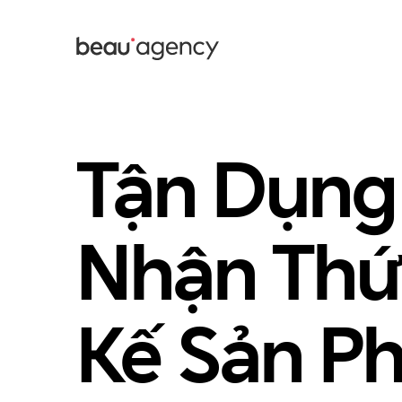
Nhảy
đến
nội
dung
Tận Dụng
Nhận Thức
Kế Sản P