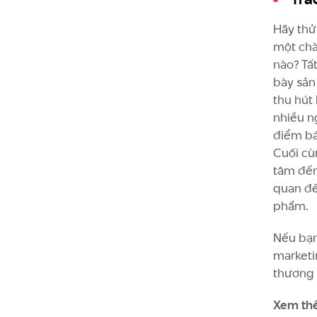
Hãy thử
một chà
nào? Tất
bày sản
thu hút 
nhiều ng
điểm bá
Cuối cù
tâm đến 
quan đế
phẩm.
Nếu bạn
marketi
thương 
Xem th