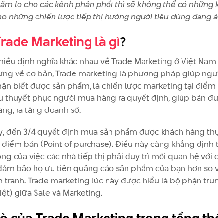
ăm lo cho các kênh phân phối thì sẽ không thể có những 
cho những chiến lược tiếp thị hướng người tiêu dùng đang 
Trade Marketing là gì
?
nhiều định nghĩa khác nhau về Trade Marketing ở Việt Nam
ưng về cơ bản, Trade marketing là phương pháp giúp ngườ
ận biết được sản phẩm, là chiến lược marketing tại điểm 
u thuyết phục người mua hàng ra quyết định, giúp bán đ
àng, ra tăng doanh số.
y, đến 3/4 quyết định mua sản phẩm được khách hàng th
i điểm bán (Point of purchase). Điều này càng khẳng định
ng của việc các nhà tiếp thị phải duy trì mối quan hệ với 
 đảm bảo họ ưu tiên quảng cáo sản phẩm của bạn hơn so v
h tranh. Trade marketing lúc này được hiểu là bộ phận tru
iệt) giữa Sale và Marketing.
rò của Trade Marketing trong tổng th