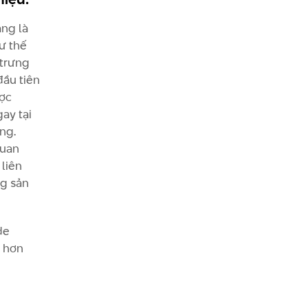
ng là
ư thế
 trưng
đầu tiên
ược
gay tại
ng.
quan
 liên
ng sản
de
u hơn