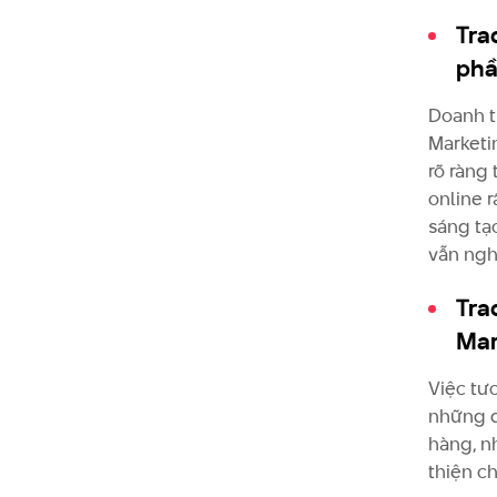
Tra
phầ
Doanh th
Marketi
rõ ràng
online 
sáng tạ
vẫn ngh
Tra
Mar
Việc tư
những q
hàng, n
thiện c