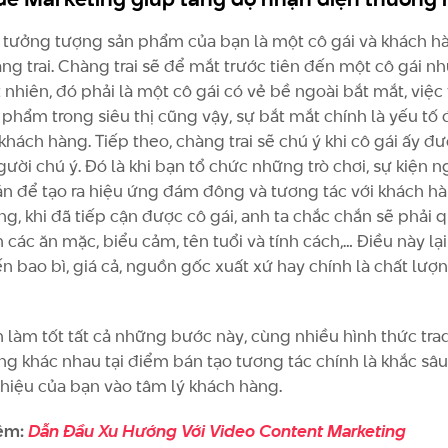
 tưởng tượng sản phẩm của bạn là một cô gái và khách hà
ng trai. Chàng trai sẽ để mắt trước tiên đến một cô gái nh
 nhiên, đó phải là một cô gái có vẻ bề ngoài bắt mắt, việc
 phẩm trong siêu thị cũng vậy, sự bắt mắt chính là yếu tố 
khách hàng. Tiếp theo, chàng trai sẽ chú ý khi cô gái ấy đ
ười chú ý. Đó là khi bạn tổ chức những trò chơi, sự kiện n
n để tạo ra hiệu ứng đám đông và tương tác với khách hà
ng, khi đã tiếp cận được cô gái, anh ta chắc chắn sẽ phải 
các ăn mặc, biểu cảm, tên tuổi và tính cách,… Điều này lại
n bao bì, giá cả, nguồn gốc xuất xứ hay chính là chất lượ
 làm tốt tất cả những bước này, cùng nhiều hình thức tra
ng khác nhau tại điểm bán tạo tương tác chính là khắc sâ
hiệu của bạn vào tâm lý khách hàng.
êm:
Dẫn Đầu Xu Hướng Với Video Content Marketing