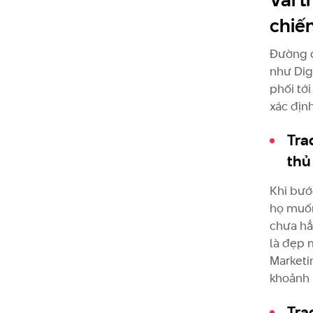
chiế
Đường đ
như Dig
phối tới
xác địn
Tra
thủ
Khi bướ
họ muốn
chưa hẳ
là đẹp 
Marketi
khoảnh 
Tra