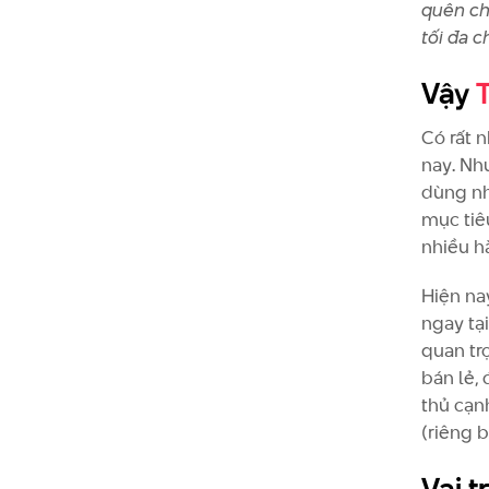
quên ch
tối đa 
Vậy
Có rất 
nay. Nh
dùng nh
mục tiê
nhiều h
Hiện na
ngay tạ
quan trọ
bán lẻ,
thủ cạn
(riêng b
Vai t