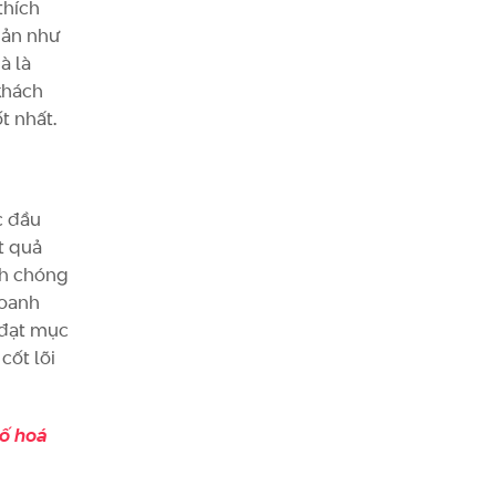
thích
iản như
à là
khách
t nhất.
c đầu
t quả
anh chóng
doanh
 đạt mục
cốt lõi
số hoá