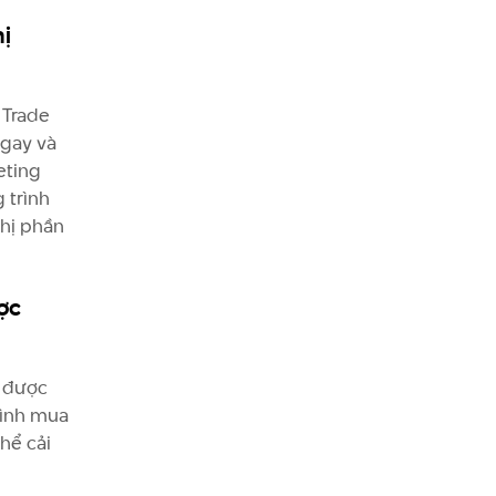
ị
 Trade
ngay và
eting
 trình
thị phần
ợc
ó được
rình mua
hể cải