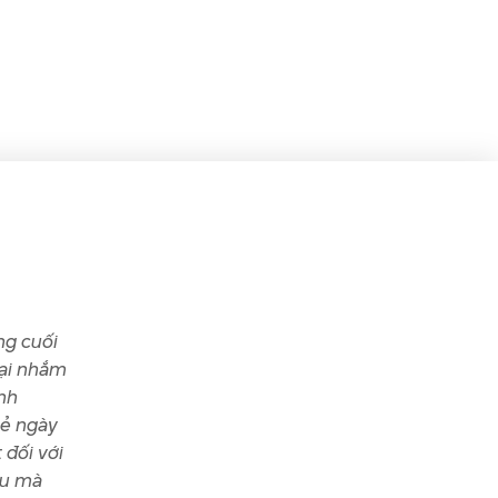
ng cuối
ại nhắm
nh
lẻ ngày
 đối với
ệu mà