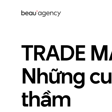
Nhảy
đến
nội
dung
TRADE M
Những cu
thầm