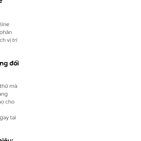
line
 phân
h vị trí
ng đối
u thứ mà
àng
họ cho
gay tại
hiệu: