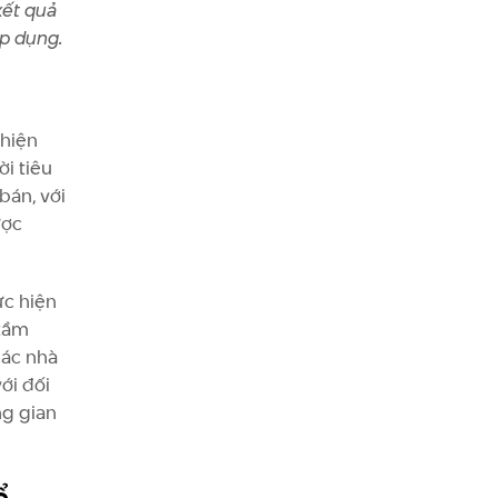
kết quả
áp dụng.
 hiện
i tiêu
bán, với
ược
ực hiện
 tầm
các nhà
ới đối
ng gian
ể