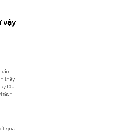
ư vậy
 phẩm
ìn thấy
ay lập
 khách
ết quả