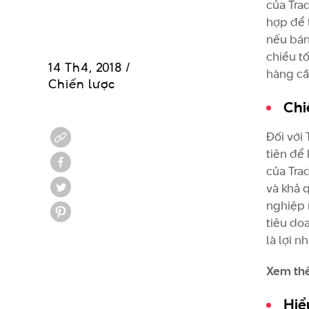
của Tra
hợp để 
nếu bán
chiều t
14 Th4, 2018 /
hàng cầ
Chiến lược
Chi
Đối với 
tiên để
của Trad
và khả 
nghiệp 
tiêu do
là lợi n
Xem th
Hiể