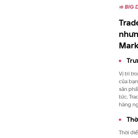
=> BIG 
Trad
nhưn
Mark
Trư
Vị trí t
của bạn 
sản phẩ
tức. Tr
hàng ng
Thờ
Thời đi