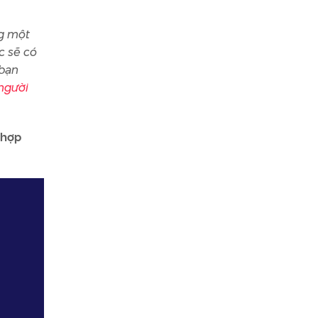
ng một
c sẽ có
 bạn
người
 hợp