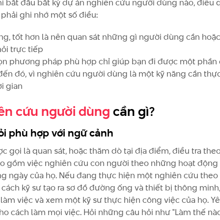
hi bắt đầu bất kỳ dự án nghiên cứu người dùng nào, điều 
 phải ghi nhớ một số điều:
ng, tốt hơn là nên quan sát những gì người dùng cần ho
hỏi trực tiếp
ọn phương pháp phù hợp chỉ giúp bạn đi được một phần
ến đó, vì nghiên cứu người dùng là một kỹ năng cần thự
i gian
ên cứu người dùng
cần gì?
ỏi phù hợp với ngữ cảnh
c gọi là quan sát, hoặc thăm dò tại địa điểm, điều tra the
o gồm việc nghiên cứu con người theo những hoạt động
ng ngày của họ. Nếu đang thực hiện một nghiên cứu theo
 cách kỹ sư tạo ra sơ đồ đường ống và thiết bị thông minh
 làm việc và xem một kỹ sư thực hiện công việc của họ. Y
cho cách làm mọi việc. Hỏi những câu hỏi như "Làm thế nà