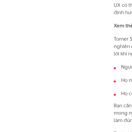
UX có th
định hư
Xem th
Tomer S
nghiên c
lời khi 
Ngườ
Họ m
Họ c
Bạn cần
mong mu
làm đún