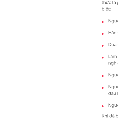
thức là 
biết:
Ngườ
Hành
Doan
Làm 
nghi
Ngườ
Ngườ
đâu 
Ngườ
Khi đã 