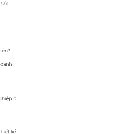
chưa
trên?
doanh
ghiệp ở
hiết kế