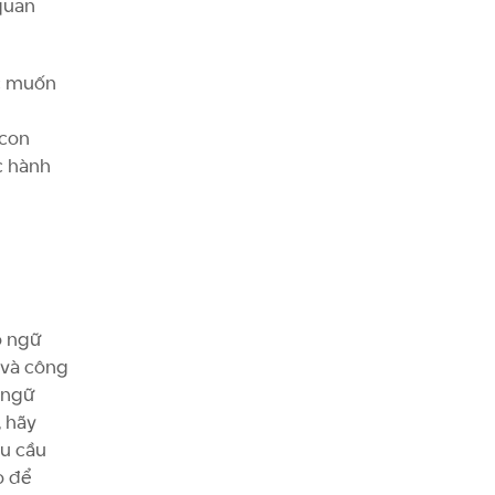
quan
ặc muốn
 con
c hành
o ngữ
 và công
 ngữ
, hãy
êu cầu
o để