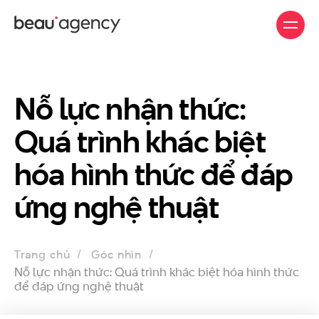
Nhảy
đến
nội
dung
Nỗ lực nhận thức:
Quá trình khác biệt
hóa hình thức để đáp
ứng nghệ thuật
Trang chủ
Góc nhìn
Nỗ lực nhận thức: Quá trình khác biệt hóa hình thức
để đáp ứng nghệ thuật