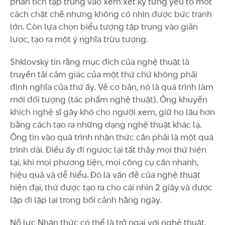
phân tích tập trung vào xem xét kỹ từng yếu tố một
cách chặt chẽ nhưng không có nhìn được bức tranh
lớn. Còn lựa chọn biểu tượng tập trung vào giản
lược, tạo ra một ý nghĩa trừu tượng.
Shklovsky tin rằng mục đích của nghệ thuật là
truyền tải cảm giác của một thứ chứ không phải
định nghĩa của thứ ấy. Về cơ bản, nó là quá trình làm
mới đối tượng (tác phẩm nghệ thuật). Ông khuyến
khích nghệ sĩ gây khó cho người xem, giữ họ lâu hơn
bằng cách tạo ra những dạng nghệ thuật khác lạ.
Ông tin vào quá trình nhận thức cần phải là một quá
trình dài. Điều ấy đi ngược lại tất thảy mọi thứ hiện
tại, khi mọi phương tiện, mọi công cụ cần nhanh,
hiệu quả và dễ hiểu. Đó là vấn đề của nghệ thuật
hiện đại, thứ được tạo ra cho cái nhìn 2 giây và được
lặp đi lặp lại trong bối cảnh hằng ngày.
Nỗ lực Nhận thức có thể là trở ngại với nghệ thuật.