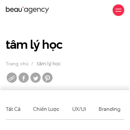
Nhảy
đến
nội
dung
tâm lý học
tâm lý học
Trang chủ
Tất Cả
Chiến Lược
UX/UI
Branding