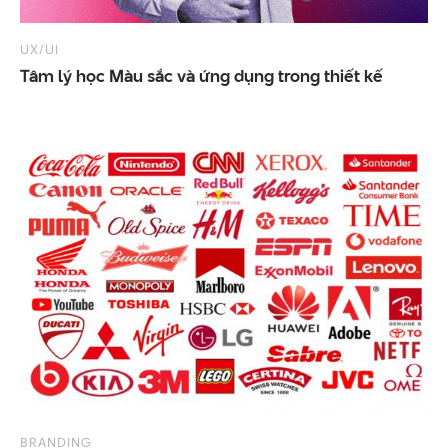
UX/UI
Tâm
lý
học
Màu
sắc
và
ứng
dụng
trong
thiết
kế
BRANDING