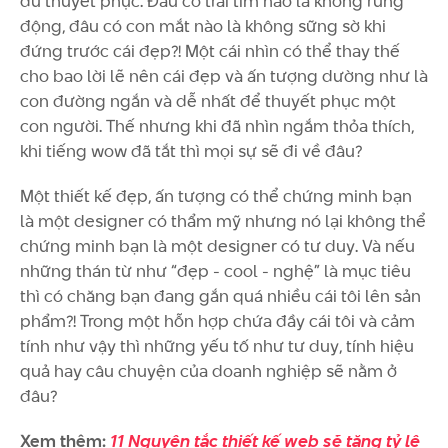
đủ thuyết phục. Đâu có trái tim nào là không rung
động, đâu có con mắt nào là không sững sờ khi
đứng trước cái đẹp?! Một cái nhìn có thể thay thế
cho bao lời lẽ nên cái đẹp và ấn tượng dường như là
con đường ngắn và dễ nhất để thuyết phục một
con người. Thế nhưng khi đã nhìn ngắm thỏa thích,
khi tiếng wow đã tắt thì mọi sự sẽ đi về đâu?
Một thiết kế đẹp, ấn tượng có thể chứng minh bạn
là một designer có thẩm mỹ nhưng nó lại không thể
chứng minh bạn là một designer có tư duy. Và nếu
những thán từ như “đẹp - cool - nghệ” là mục tiêu
thì có chăng bạn đang gắn quá nhiều cái tôi lên sản
phẩm?! Trong một hỗn hợp chứa đầy cái tôi và cảm
tính như vậy thì những yếu tố như tư duy, tính hiệu
quả hay câu chuyện của doanh nghiệp sẽ nằm ở
đâu?
Xem thêm:
11 Nguyên tắc thiết kế web sẽ tăng tỷ lệ