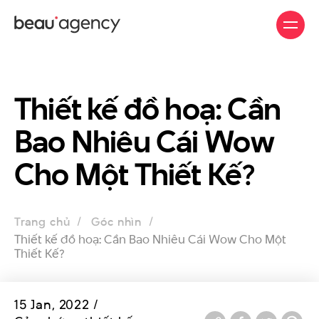
Skip
to
main
content
Thiết kế đồ hoạ: Cần
Bao Nhiêu Cái Wow
Cho Một Thiết Kế?
Trang chủ
Góc nhìn
Thiết kế đồ hoạ: Cần Bao Nhiêu Cái Wow Cho Một
Thiết Kế?
15 Jan, 2022 /