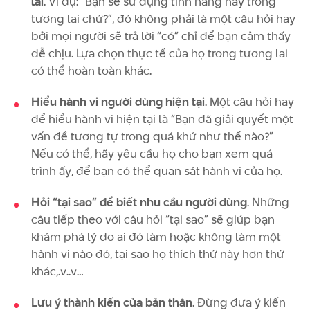
lai
. Ví dụ: “Bạn sẽ sử dụng tính năng này trong
tương lai chứ?”, đó không phải là một câu hỏi hay
bởi mọi người sẽ trả lời “có” chỉ để bạn cảm thấy
dễ chịu. Lựa chọn thực tế của họ trong tương lai
có thể hoàn toàn khác.
Hiểu hành vi người dùng hiện tại
. Một câu hỏi hay
để hiểu hành vi hiện tại là “Bạn đã giải quyết một
vấn đề tương tự trong quá khứ như thế nào?”
Nếu có thể, hãy yêu cầu họ cho bạn xem quá
trình ấy, để bạn có thể quan sát hành vi của họ.
Hỏi “tại sao” để biết nhu cầu người dùng
. Những
câu tiếp theo với câu hỏi “tại sao” sẽ giúp bạn
khám phá lý do ai đó làm hoặc không làm một
hành vi nào đó, tại sao họ thích thứ này hơn thứ
khác,.v..v…
Lưu ý thành kiến của bản thân
. Đừng đưa ý kiến