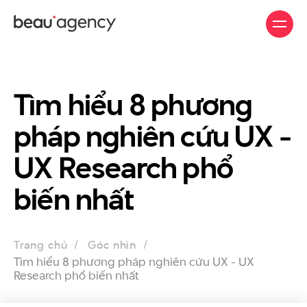
Skip
to
main
content
Tìm hiểu 8 phương
pháp nghiên cứu UX -
UX Research phổ
biến nhất
Trang chủ
Góc nhìn
Tìm hiểu 8 phương pháp nghiên cứu UX - UX
Research phổ biến nhất