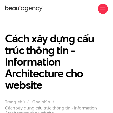
Skip
to
main
content
Cách xây dựng cấu
trúc thông tin -
Information
Architecture cho
website
Trang chủ
Góc nhìn
Cách xây dựng cấu trúc thông tin - Information