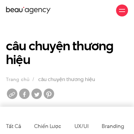
Nhảy
đến
nội
dung
câu chuyện thương
hiệu
câu chuyện thương hiệu
Trang chủ
Tất Cả
Chiến Lược
UX/UI
Branding