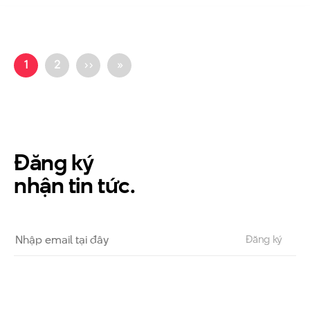
1
2
››
»
Đăng ký
nhận tin tức.