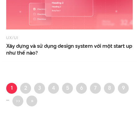
UX/UI
Xây dựng và sử dụng design system với một start up
như thế nào?
1
2
3
4
5
6
7
8
9
…
››
»