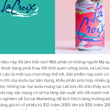
hiệu này đã làm thế nào? Một phần vì những người Mỹ q
 khoẻ đang phải thay đổi thói quen uống soda, và LaCroi
t calo là một lựa chọn thay thế tốt. Sản phẩm này luôn c
m tốt của soda (sự tiện dụng, khẩu phần phù hợp, nhiều g
ược những tác hại soda mang lại. LaCroix đã nhìn thấy xu
da này, tận dụng cơ sở hạ tầng sản xuất vốn đã mạnh mẽ
h nghiệm về Social Marketing để kích thích tăng trưởng ki
ăng giá trị cổ phiếu từ $12 (năm 2010) lên tới $55 (năm 201