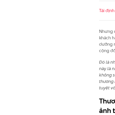
Tái định
Nhưng đ
khách h
dưỡng m
cộng đ
Đó là n
này là 
không s
thương 
tuyệt vờ
Thươ
ảnh 