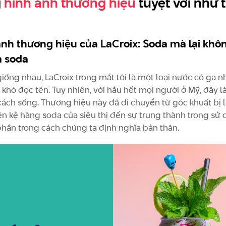
g
hình ảnh thương hiệu
tuyệt vời như 
nh thương hiệu của LaCroix: Soda mà lại khô
à soda
giống nhau, LaCroix trong mắt tôi là một loại nước có ga n
 khó đọc tên. Tuy nhiên, với hầu hết mọi người ở Mỹ, đây l
ách sống. Thương hiệu này đã di chuyển từ góc khuất bị 
ên kệ hàng soda của siêu thị đến sự trung thành trong sử
phần trong cách chúng ta định nghĩa bản thân.