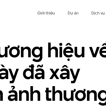
Giới thiệu
Dự án
Dịch vụ
ương hiệu v
này đã xây
h ảnh thươn