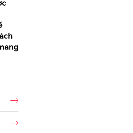
ợc
ề
hách
 mang