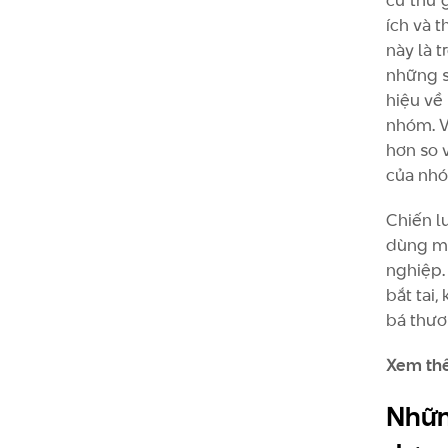
cứ thứ 
ích và 
này là 
những s
hiệu về
nhóm. V
hơn so 
của nh
Chiến l
dùng mu
nghiệp.
bắt tai
bá thươ
Xem th
Nhữn