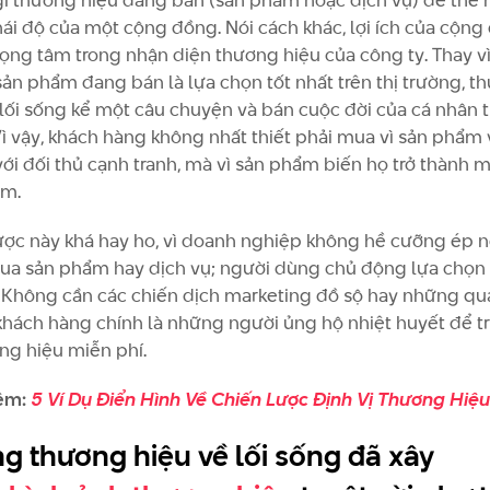
gì thương hiệu đang bán (sản phẩm hoặc dịch vụ) để thể h
thái độ của một cộng đồng. Nói cách khác, lợi ích của cộn
trọng tâm trong nhận diện thương hiệu của công ty. Thay vì
ản phẩm đang bán là lựa chọn tốt nhất trên thị trường, t
 lối sống kể một câu chuyện và bán cuộc đời của cá nhân 
ì vậy, khách hàng không nhất thiết phải mua vì sản phẩm v
với đối thủ cạnh tranh, mà vì sản phẩm biến họ trở thành 
óm.
ược này khá hay ho, vì doanh nghiệp không hề cưỡng ép 
a sản phẩm hay dịch vụ; người dùng chủ động lựa chọn
 Không cần các chiến dịch marketing đồ sộ hay những q
, khách hàng chính là những người ủng hộ nhiệt huyết để t
ng hiệu miễn phí.
êm:
5 Ví Dụ Điển Hình Về Chiến Lược Định Vị Thương Hiệu
g thương hiệu về lối sống đã xây