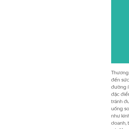
Thương 
đến sức
đường í
đặc điể
tránh đ
uống so
như kin
doanh, t