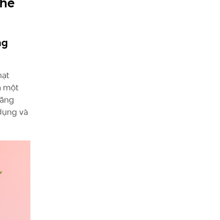
thế
ng
hạt
à một
lãng
 dụng và