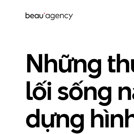
Nhảy
đến
nội
dung
Những th
lối sống 
dựng hìn