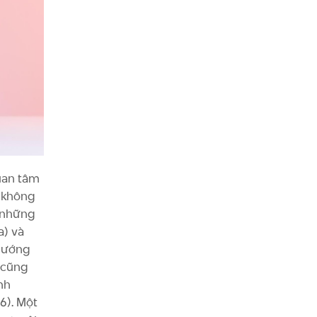
uan tâm
x không
ó những
a) và
 hướng
 cũng
nh
6). Một