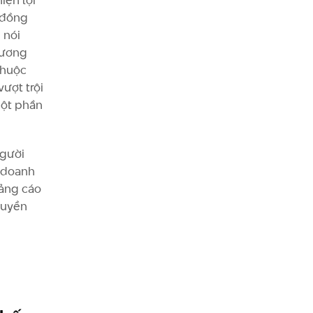
iện lợi
g đồng
 nói
hương
thuộc
ượt trội
một phần
người
 doanh
uảng cáo
ruyền