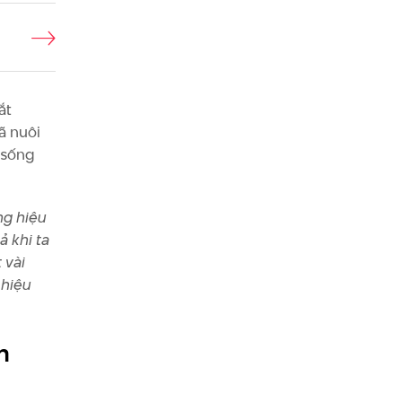
ắt
ã nuôi
 sống
ng hiệu
ả khi ta
 vài
 hiệu
h