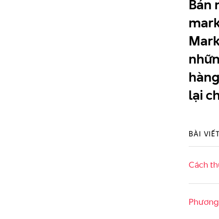
Bán 
mark
Mark
nhữn
hàng
lại 
BÀI VIẾ
Cách th
Phương 