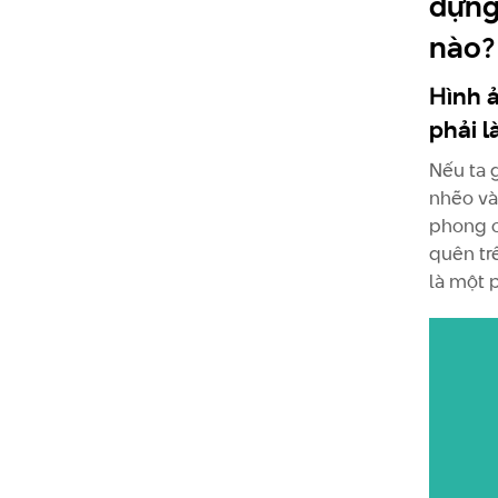
dựn
nào?
Hình ả
phải l
Nếu ta 
nhẽo và
phong c
quên tr
là một 