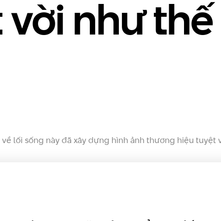
 vời như thế
về lối sống này đã xây dựng hình ảnh thương hiệu tuyệt 