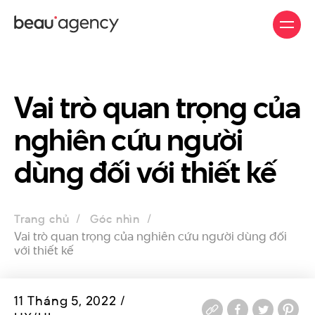
Nhảy
đến
nội
dung
Vai trò quan trọng của
nghiên cứu người
dùng đối với thiết kế
Trang chủ
Góc nhìn
Vai trò quan trọng của nghiên cứu người dùng đối
với thiết kế
11 Tháng 5, 2022 /