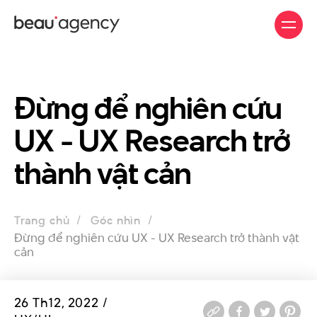
Nhảy
đến
nội
dung
Đừng để nghiên cứu
UX - UX Research trở
thành vật cản
Trang chủ
Góc nhìn
Đừng để nghiên cứu UX - UX Research trở thành vật
cản
26 Th12, 2022 /