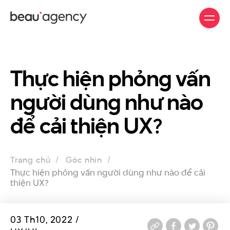
Nhảy
đến
nội
dung
Thực hiện phỏng vấn
người dùng như nào
để cải thiện UX?
Trang chủ
Góc nhìn
Thực hiện phỏng vấn người dùng như nào để cải
thiện UX?
03 Th10, 2022 /