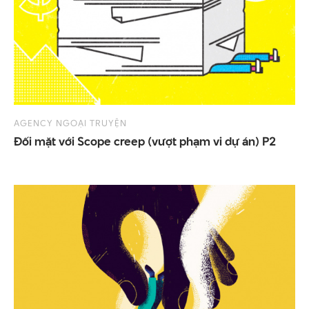
AGENCY NGOẠI TRUYỆN
Đối
mặt
với
Scope
creep
(vượt
phạm
vi
dự
án)
P2