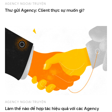
AGENCY NGOẠI TRUYỆN
Thư
gửi
Agency:
Client
thực
sự
muốn
gì?
AGENCY NGOẠI TRUYỆN
Làm
thế
nào
để
hợp
tác
hiệu
quả
với
các
Agency