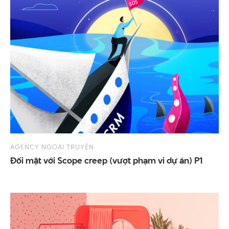
AGENCY NGOẠI TRUYỆN
Đối
mặt
với
Scope
creep
(vượt
phạm
vi
dự
án)
P1