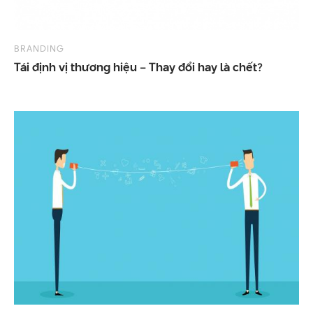
BRANDING
Tái
định
vị
thương
hiệu
–
Thay
đổi
hay
là
chết?