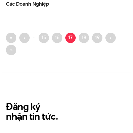
Các Doanh Nghiệp
…
«
‹
15
16
17
18
19
›
»
Đăng ký
nhận tin tức.