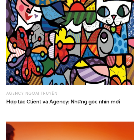
AGENCY NGOẠI TRUYỆN
Hợp
tác
Client
và
Agency:
Những
góc
nhìn
mới