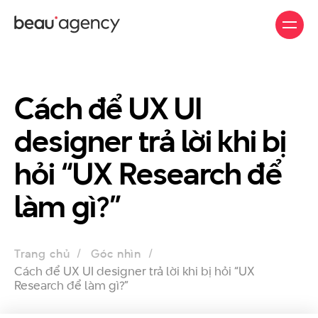
Skip
to
main
content
Cách để UX UI
designer trả lời khi bị
hỏi “UX Research để
làm gì?”
Trang chủ
Góc nhìn
Cách để UX UI designer trả lời khi bị hỏi “UX
Research để làm gì?”