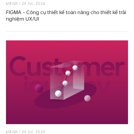
UX/UI
/ 24 Jul, 2024
FIGMA – Công cụ thiết kế toàn năng cho thiết kế trải
nghiệm UX/UI
UX/UI
/ 24 Jul, 2024